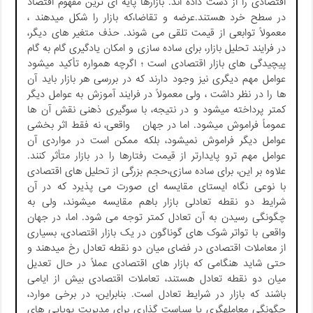
اقتصادی را از دست داده اند. بازارها پایه ای ترین مفهوم اقتصاد
در سطح خرد هستند.عرضه و تقاضا،که بازار را شکل میدهند ،
معمولاً توابعی از قیمت تلقی می ­شوند. حذف متغیر های دیگر،
در فرایند تحلیل بازار، برای ساده سازی و امکان یادگیری گام به گام
پیچیدگی های بازار اقتصادی است ؛ اگرچه همواره تأکید می­شود
عوامل مهم دیگری نیز وجود دارند که در بررسی هر بازار باید آن
ها را در نظر داشت ، ولی معمولاً در فرایند آموزش به عوامل دیگر
کمتر پرداخته می­شود و در نتیجه، با سوگیری ذهنی نقش آن ها
عموماً فراموش می­شود. اما در جهان واقعی، نه فقط اثر بخشی
عوامل دیگر فراموش نمی­شود، بلکه ممکن است در مواردی آن
عوامل مهم ترو پایدارتر از قیمت رفتارها را در بازار متأثر کنند.
علاوه بر این، برای ساده سازی،حجم بزرگی از تحلیل های اقتصادی
با نوعی نگاه ایستای مقایسه ای صورت می پذیرد که در آن
شرایط دو نقطه تعادلی بازار باهم مقایسه می­شوند، ولی به
چگونگی رسیدن به آن تعادل کمتر توجه می شود. اما، در جهان
واقعی با تواتر شوک های گوناگون در یک بازار اقتصادی، بسیاری
از معاملات اقتصادی در فضای میان دو نقطه تعادل رخ می­دهند و
حتی شاید هنگامی که بازار های اقتصادی عملاً در حال تعدیل
میان دو نقطه تعادل هستند، تعاملات اقتصادی بیش از ایامی
باشند که بازار در شرایط تعادل است. بنابراین، در برخی موارد،
چگونگی معامله­گری یا سیاست گذاری برای مدیریت پویایی های