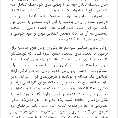
میان دونقطه تعادل مهم تر از ویژگی های خود نقطه تعادل می­
شود.در واقع فاصله واقعیت با جریان غالب آموزش علم اقتصاد
و همچنین تحلیل و طراحی سیاست های اقتصادی در حال
افزایش است و روش برخورد با این گونه مسائل به تحول نیاز
دارد. این نیاز سبب شده است علم اقتصاد مدرن از سخت
چسبیدن به آن سه گانه مقدس “عقلایی بودن و خود خواهی و
تعادل” در حال فاصله گرفتن باشد.
روش پویایی شناسی سیستم ها یکی از روش های مناسب برای
برخورد با پدیده های پیچیده جهان امروز است که نویسندگان
کتاب بر پایه آن برخی از مسائل اقتصادی را بررسی کرده اند و به
خوبی توانسته اند به کارگیری آن را با سطحی منطقی برای
آموزش نشان دهند. این روش بالقوه توانایی در نظر گرفتن ابعاد
گوناگون یک مسئله و پویایی­ها و بازخوردهای آن را در گذر زمان
دارد. مطالعه این کتاب به ویژه به دانشجویان کارشناسی ارشد و
دکتری رشته اقتصاد توصیه می شود، که به روش های متعارف و
تحلیلی حل مباحث اقتصادی آشنایی دارند. کتاب نباید فقط به
شکل روخوانی مطالعه شود، بلکه مدل های هر فصل،که نشانی
دسترسی به آنها در مقدمه کتاب آمده است ، باید در فضای نرم
افزاری اجرا شوند. اجرای پی­درپی مدل های سیستمی هر فصل در
سناریو ها و مفروضات متفاوت و مشاهده نتایج شبیه سازی هر