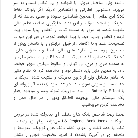
داشته ولی ساختار درونی با التهاب و بی ثباتی نسبی به سر
می‌برد. مسئولین نظارتی و اقتصادی آمریکا اگر بتوانند نقاط
SoC این نظام را صحیح شناسایی نموده و سعی نمایند که از
تحریک و ایجاد شوک بر این نقاط جلوگیری نمایند، نظام مالی
ملتهب شده، به مرور به سمت ثبات و تعادل پویا سوق پیدا
کرده و تعادل جدید خود را پیدا خواهد نمود. در غیر این صورت
تصمیمات غلط و نا آگاهانه، از قبیل افزایش و یا کاهش بیش از
حد نرخ بهره، اعمال نظارت های مالی نابجا، و سخنرانی های
تحریک کننده، این نقاط بی ثبات کننده نظام و سیستم مالی را
به سمت هرج و مرج، بی ثباتی و سقوط دیگری سوق خواهد
داد. به همین دلیل باید منتظر بود و مشاهده کرد که نظام مالی
به ظاهر متعادل ولی از درون تحریک و ملتهب شده آمریکا، به
چه سمت و سویی سوق پیدا خواهد نمود‌ (پدیده اثر پروانه ای
یا Butterfly Effect را بیاد بیاورید). نمونه زنده و موجود رفتار
یک سیستم مالی پیچیده انطباق پذیر را در حال عمل و
مشاهده کردن می‌باشیم.
ضمنا رصد شاخص بانک های منطقه ای پذیرفته شده در بورس
آمریکا یا US Regional Bank Index می‌تواند پیام آور وضعیت
ثبات یا عدم ثبات و التهاب نظام بانک های کوچک، متوسط و
منطقه ای در آمریکا باشدكه تا امروز وضعیت خوبی را نشان