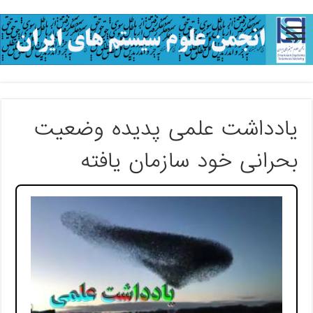
يادداشت علمی پديده وضعيت
بحرانی خود سازمان يافته