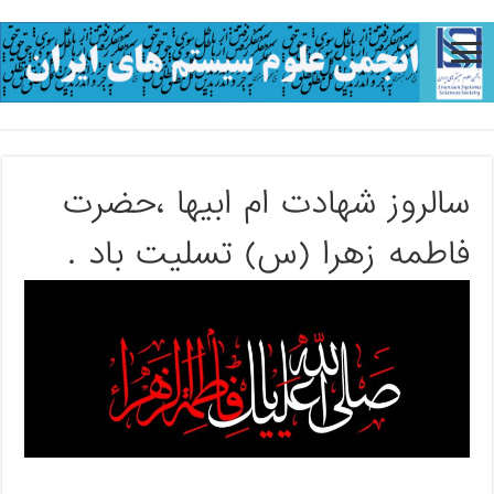
سالروز شهادت ام ابیها ،حضرت
فاطمه زهرا (س) تسلیت باد .