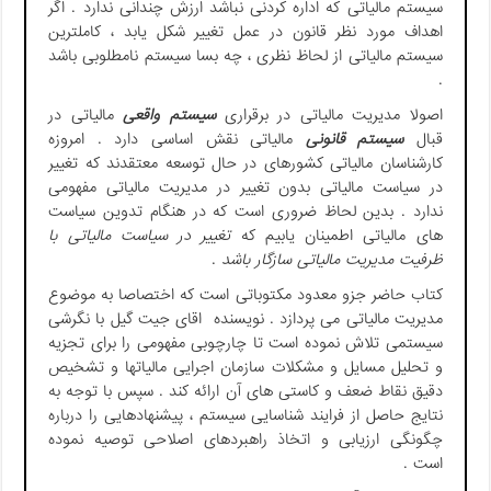
سیستم مالیاتی که اداره کردنی نباشد ارزش چندانی ندارد . اگر
اهداف مورد نظر قانون در عمل تغییر شکل یابد ، کاملترین
سیستم مالیاتی از لحاظ نظری ، چه بسا سیستم نامطلوبی باشد
.
اصولا مدیریت مالیاتی در برقراری
سیستم واقعی
مالیاتی در
قبال
سیستم قانونی
مالیاتی نقش اساسی دارد . امروزه
کارشناسان مالیاتی کشورهای در حال توسعه معتقدند که تغییر
در سیاست مالیاتی بدون تغییر در مدیریت مالیاتی مفهومی
ندارد . بدین لحاظ ضروری است که در هنگام تدوین سیاست
های مالیاتی اطمینان یابیم که
تغییر در سیاست مالیاتی با
ظرفیت مدیریت مالیاتی سازگار باشد
.
کتاب حاضر جزو معدود مکتوباتی است که اختصاصا به موضوع
مدیریت مالیاتی می پردازد . نویسنده اقای جیت گیل با نگرشی
سیستمی تلاش نموده است تا چارچوبی مفهومی را برای تجزیه
و تحلیل مسایل و مشکلات سازمان اجرایی مالیاتها و تشخیص
دقیق نقاط ضعف و کاستی های آن ارائه کند . سپس با توجه به
نتایج حاصل از فرایند شناسایی سیستم ، پیشنهادهایی را درباره
چگونگی ارزیابی و اتخاذ راهبردهای اصلاحی توصیه نموده
است .